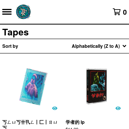
0
Tapes
Sort by
Alphabetically (Z to A)
丂ㄥㄩ丂卄卂ㄥ丨匚丨ㄖㄩ
学者的 lp
丂
$
11.99